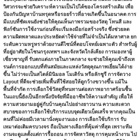
วิศวกรจะช่วยวิเคราะห์ความเป็นไปได้ของโครงสร้างเดิม เพื่อ
ป้องกันปัญหาบ้านทรุดหรือรอยร้าวที่อาจเกิดขึ้นในอนาคต การ
มีแบบที่ชัดเจนยังช่วยให้คุณเห็นภาพรวมของวัสดุ โทนสี และ
ฟังก์ชันการใช้งานก่อนที่จะเริ่มลงมือก่อสร้างจริง ซึ่งช่วยลด
ความผิดพลาดและประหยัดค่าใช้จ่ายที่ไม่จำเป็นได้มหาศาล ยก
ระดับความหรูหราด้วยงานดีไซน์ที่ตอบโจทย์เฉพาะตัว สำหรับผู้
ที่อยู่อาศัยในโซนกรุงเทพฯ และจังหวัดใกล้เคียง การมองหาผู้
เชี่ยวชาญที่ รับตกแต่งภายในภาคกลาง จะช่วยให้คุณเข้าถึงเท
รนด์การออกแบบที่ทันสมัยและแหล่งวัสดุคุณภาพเยี่ยมได้ง่าย
ขึ้น ไม่ว่าจะเป็นสไตล์มินิมอล โมเดิร์น หรือลักชูรี การจัดวาง
Layout ที่ดีจะช่วยเพิ่มพื้นที่ใช้สอยให้ดูกว้างขวางขึ้น แม้ใน
พื้นที่จำกัด การเลือกใช้วัสดุที่ทนทานต่อสภาพอากาศร้อนชื้น
ในแถบนี้ยังเป็นอีกหนึ่งปัจจัยที่มืออาชีพให้ความสำคัญ เพื่อให้
ความสวยงามอยู่คู่กับบ้านคุณไปอย่างยาวนาน ความสะดวก
สบายของการเลือกใช้บริการแบบจุดเดียวเบ็ดเสร็จ หากคุณเป็น
คนที่ไม่ค่อยมีเวลามานั่งคุมงานเอง การเลือกใช้บริการ รับ
เหมาต่อเติมครบวงจร ถือเป็นทางเลือกที่คุ้มค่าที่สุด เพราะทีม
งานจะดูแลตั้งแต่การรื้อถอน การจัดหาวัสดุ การคุมหน้างาน ไป